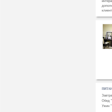
интер
дополн
клиент
ПИТА
Завтра
Обед 
Ужин 