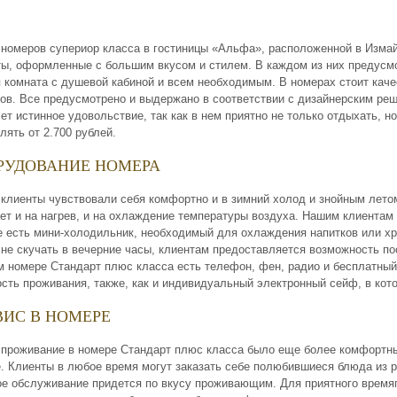
номеров супериор класса в гостиницы «Aльфa», расположенной в Измaй
ы, оформленные с большим вкусом и стилем. В каждом из них предусмо
 комната с душевой кабиной и всем необходимым. В номерах стоит кач
ов. Все предусмотрено и выдержано в соответствии с дизайнерским ре
ет истинное удовольствие, так как в нем приятно не только отдыхать, н
лять от 2.700 рублей.
РУДОВАНИЕ НОМЕРА
клиенты чувствовали себя комфортно и в зимний холод и знойным лето
ет и на нагрев, и на охлаждение температуры воздуха. Нашим клиентам
 есть мини-холодильник, необходимый для охлаждения напитков или хр
не скучать в вечерние часы, клиентам предоставляется возможность по
 номере Стандарт плюс класса есть телефон, фен, радио и бесплатный д
сть проживания, также, как и индивидуальный электронный сейф, в кот
ВИС В НОМЕРЕ
проживание в номере Стандарт плюс класса было еще более комфортны
e. Клиенты в любое время могут заказать себе полюбившиеся блюда из р
ое обслуживание придется по вкусу проживающим. Для приятного время