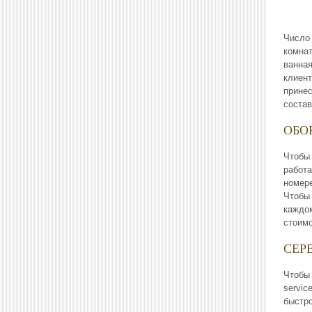
Число 
комнат
ванная
клиент
принес
состав
ОБО
Чтобы 
работа
номере
Чтобы 
каждом
стоимо
СЕР
Чтобы 
servic
быстр