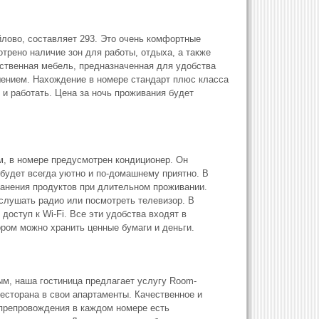
лoвo, составляет 293. Это очень комфортные
трено наличие зон для работы, отдыха, а также
ественная мебель, предназначенная для удобства
шением. Нахождение в номере стандарт плюс класса
о и работать. Цена за ночь проживания будет
м, в номере предусмотрен кондиционер. Он
 будет всегда уютно и по-домашнему приятно. В
анения продуктов при длительном проживании.
слушать радио или посмотреть телевизор. В
оступ к Wi-Fi. Все эти удобства входят в
ором можно хранить ценные бумаги и деньги.
м, наша гocтиницa предлагает услугу Room-
есторана в свои апартаменты. Качественное и
препровождения в каждом номере есть