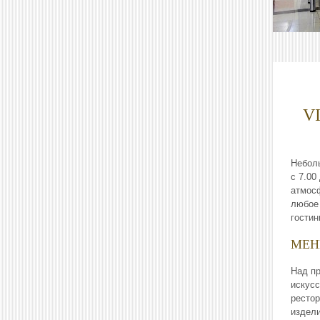
V
Небол
с 7.00
атмос
любое 
гостин
МЕН
Над п
искусс
рестор
издели