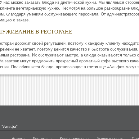
У нас можно заказать блюда из диетической кухни. Мы являемся сторон
клиента вегетарианскую кухню. Несмотря на большое разнообразие блю
ом, благодаря умениям обслуживающего персонала. От администратор
мацию о заказе.
ЛУЖИВАНИЕ В РЕСТОРАНЕ
сторан дорожит своей репутацией, поэтому к каждому клиенту находит
ремени не хватает, поэтому ценится качество и быстрота обслуживания
иями ресторана. Их обслуживают быстро, а блюда оказываются только 
На завтрак могут предложить прекрасный ароматный кофе высокого каче
ения. Полюбившиеся блюда, проживающие в гостинице «Aльфa» могут з
о "Альфа"
Номера
Рестораны
Конференцзалы
Услуги и сервис
Спе