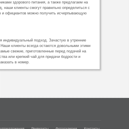
никами здорового питания, а также предлагаем на
д, наши клиенты смогут правильно определиться с
ов и официантов можно получить исчерпывающую
ся индивидуальный подход. Зачастую в утренние
. Наши клиенты всегда остаются довольными этими
самые свежие, приготовленные перед подачей на
ства или крепкий чай для придачи бодрости и
аказать в номер.
цпредложения
Реквизиты
Фотогалерея
Контакты