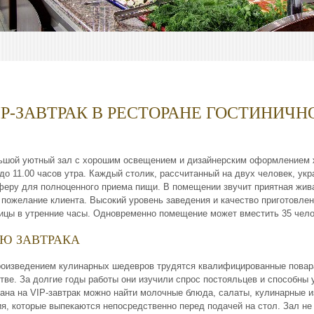
IP-ЗАВТРАК В РЕСТОРАНЕ ГОСТИНИЧ
ьшой уютный зал с хорошим освещением и дизайнерским оформлением ж
 до 11.00 часов утра. Каждый столик, рассчитанный на двух человек, 
феру для полноценного приема пищи. В помещении звучит приятная жи
пожелание клиента. Высокий уровень заведения и качество приготовл
ицы в утренние часы. Одновременно помещение может вместить 35 чело
Ю ЗАВТРАКА
роизведением кулинарных шедевров трудятся квалифицированные повара
тве. За долгие годы работы они изучили спрос постояльцев и способны
ана на VIP-завтрак можно найти молочные блюда, салаты, кулинарные и
я, которые выпекаются непосредственно перед подачей на стол. Зал не 