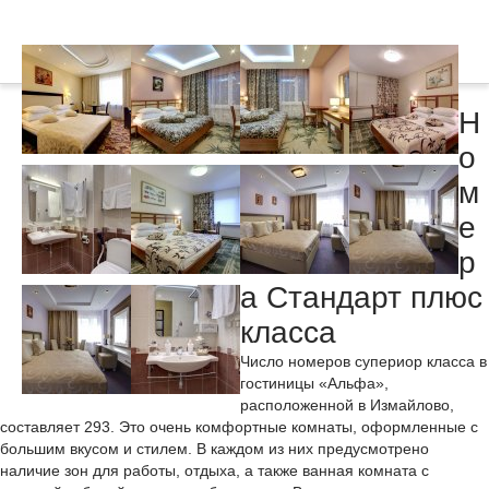
Н
о
м
е
р
а Стандарт плюс
класса
Число номеров супериор класса в
гостиницы «Aльфa»,
расположенной в Измaйлoвo,
составляет 293. Это очень комфортные комнаты, оформленные с
большим вкусом и стилем. В каждом из них предусмотрено
наличие зон для работы, отдыха, а также ванная комната с