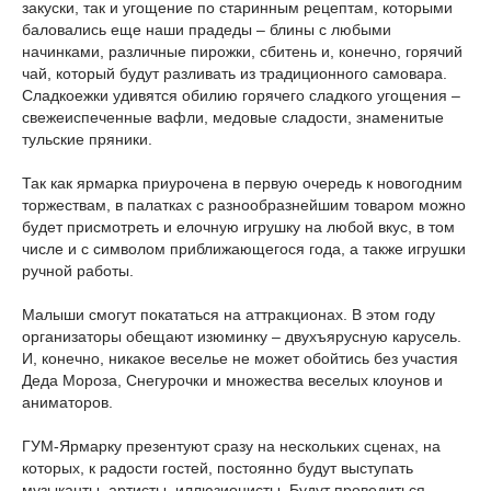
закуски, так и угощение по старинным рецептам, которыми
баловались еще наши прадеды – блины с любыми
начинками, различные пирожки, сбитень и, конечно, горячий
чай, который будут разливать из традиционного самовара.
Сладкоежки удивятся обилию горячего сладкого угощения –
свежеиспеченные вафли, медовые сладости, знаменитые
тульские пряники.
Так как ярмарка приурочена в первую очередь к новогодним
торжествам, в палатках с разнообразнейшим товаром можно
будет присмотреть и елочную игрушку на любой вкус, в том
числе и с символом приближающегося года, а также игрушки
ручной работы.
Малыши смогут покататься на аттракционах. В этом году
организаторы обещают изюминку – двухъярусную карусель.
И, конечно, никакое веселье не может обойтись без участия
Деда Мороза, Снегурочки и множества веселых клоунов и
аниматоров.
ГУМ-Ярмарку презентуют сразу на нескольких сценах, на
которых, к радости гостей, постоянно будут выступать
музыканты, артисты, иллюзионисты. Будут проводиться