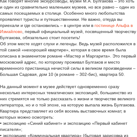
Как говорят многие экскурсоводы, музей М.А. Булгакова – это хоть
и один из сравнительно маленьких музеев, но все равно – один из
самых посещаемых в столице. Особенно много любопытства
проявляют туристы и путешественники. Не важно, откуда вы
приехали и где остановились – в центре или в
гостинице Aльфa в
Измaйлoвo
, первый официальный музей, посвященный творчеству
Булгакова, обязательно стоит посетить!
Об этом месте ходят слухи и легенды. Ведь музей расположился в
той самой «нехорошей квартире», которая в свое время была
описана в знаменитом романе «Мастер и Маргарита». Это первый
московский адрес, по которому проживал Булгаков и место
временного пристанища нечистой силы в великом произведении –
Большая Садовая, дом 10 (в романе – 302-бис), квартира 50.
На данный момент в музее действует одновременно сразу
несколько интересных тематических экспозиций, большинство из
них стремятся не только рассказать о жизни и творчестве великого
литератора, но и о той эпохе, на которую выпала жизнь Булгакова.
Квартира представляет из себя восемь выставочных комнат, в
которых можно осмотреть:
• экспозицию «Синий кабинет» и экспозицию «Первый кабинет
писателя»;
• экспозицию «Коммунальная квартира» (бытовая зарисовка из